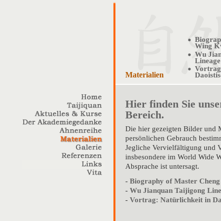
Biograp
Wing K
Wu Jian
Lineage
Vortrag:
Materialien
Daoisti
Hier finden Sie uns
Bereich.
Die hier gezeigten Bilder und 
persönlichen Gebrauch bestim
Jegliche Vervielfältigung und 
insbesondere im World Wide W
Absprache ist untersagt.
-
Biography of Master Chen
-
Wu Jianquan Taijigong Lin
-
Vortrag: Natürlichkeit in D